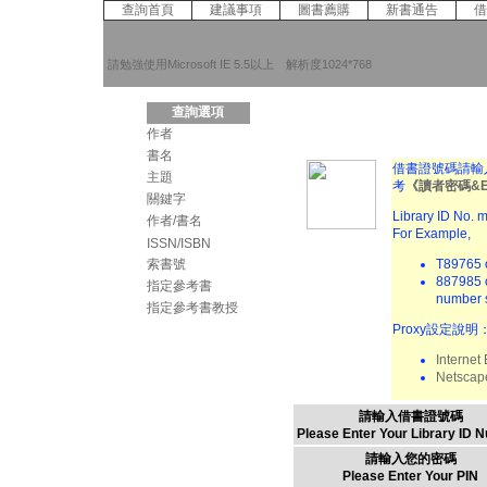
查詢首頁
建議事項
圖書薦購
新書通告
借
請勉強使用Microsoft IE 5.5以上 解析度1024*768
查詢選項
作者
書名
借書證號碼請輸
主題
考
《讀者密碼&E
關鍵字
Library ID No. m
作者/書名
For Example,
ISSN/ISBN
索書號
T89765 o
887985 o
指定參考書
number s
指定參考書教授
Proxy設定說明
Internet
Netscap
請輸入借書證號碼
Please Enter Your Library ID 
請輸入您的密碼
Please Enter Your PIN